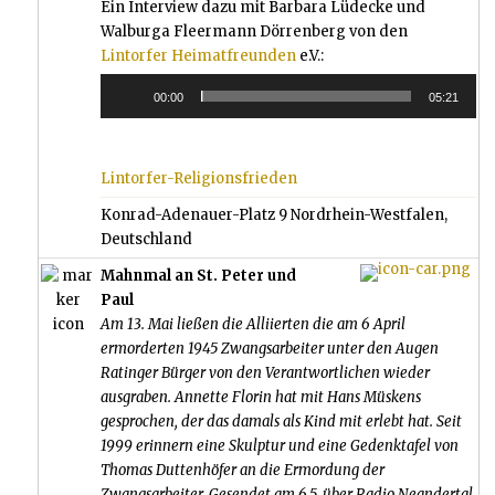
Ein Interview dazu mit Barbara Lüdecke und
Walburga Fleermann Dörrenberg von den
Lintorfer Heimatfreunden
e.V.:
00:00
05:21
Audio-
Player
Lintorfer-Religionsfrieden
Konrad-Adenauer-Platz 9 Nordrhein-Westfalen,
Deutschland
Mahnmal an St. Peter und
Paul
Am 13. Mai ließen die Alliierten die am 6 April
ermorderten 1945 Zwangsarbeiter unter den Augen
Ratinger Bürger von den Verantwortlichen wieder
ausgraben. Annette Florin hat mit Hans Müskens
gesprochen, der das damals als Kind mit erlebt hat. Seit
1999 erinnern eine Skulptur und eine Gedenktafel von
Thomas Duttenhöfer an die Ermordung der
Zwangsarbeiter. Gesendet am 6.5. über Radio Neandertal