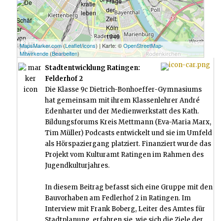
2 km
MapsMarker.com
(
Leaflet
/
icons
) | Karte: ©
OpenStreetMap-
1 mi
Mitwirkende
(
Bearbeiten
)
Stadtentwicklung Ratingen:
Felderhof 2
Die Klasse 9c Dietrich-Bonhoeffer-Gymnasiums
hat gemeinsam mit ihrem Klassenlehrer André
Edenharter und der Medienwerkstatt des Kath.
Bildungsforums Kreis Mettmann (Eva-Maria Marx,
Tim Müller) Podcasts entwickelt und sie im Umfeld
als Hörspaziergang platziert. Finanziert wurde das
Projekt vom Kulturamt Ratingen im Rahmen des
Jugendkulturjahres.
In diesem Beitrag befasst sich eine Gruppe mit den
Bauvorhaben am Fedlerhof 2 in Ratingen. Im
Interview mit Frank Boberg, Leiter des Amtes für
Stadtplanung, erfahren sie, wie sich die Ziele der