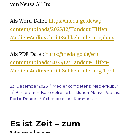
von Neuss All In:
Als Word-Datei:
https://meda-go.de/wp-
content/uploads/2025/12/Handout-Hilfen-
Medien-Audioschnitt-Sehbehinderung.docx
Als PDF-Datei:
https://meda-go.de/wp-
content/uploads/2025/12/Handout-Hilfen-
Medien-Audioschnitt-Sehbehinderung-1.pdf
Veröffentlicht
Kategorien
23. Dezember 2025
Medienkompetenz
,
Medienkultur
am
Schlagwörter
Barrierearm
,
Barrierefreiheit
,
Inklusion
,
Neuss
,
Podcast
,
zu
Radio
,
Reaper
Schreibe einen Kommentar
Neuss
All
In:
Es ist Zeit – zum
Digital
–