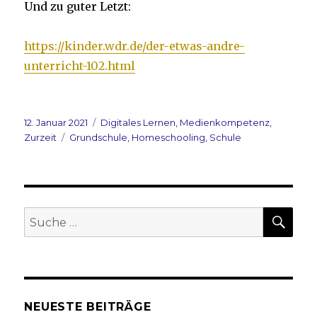
Und zu guter Letzt:
https://kinder.wdr.de/der-etwas-andre-
unterricht-102.html
Veröffentlicht
Kategorien
12. Januar 2021
Digitales Lernen
,
Medienkompetenz
,
am
Schlagwörter
Zurzeit
Grundschule
,
Homeschooling
,
Schule
SUC
Suche
nach:
NEUESTE BEITRÄGE