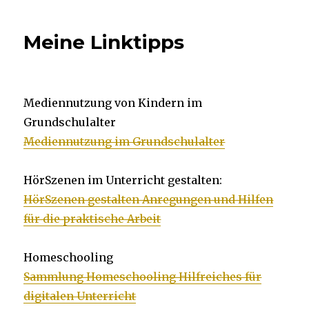
ist
Zeit
Meine Linktipps
–
zum
Verreisen
Mediennutzung von Kindern im
Grundschulalter
Mediennutzung im Grundschulalter
HörSzenen im Unterricht gestalten:
HörSzenen gestalten Anregungen und Hilfen
für die praktische Arbeit
Homeschooling
Sammlung Homeschooling Hilfreiches für
digitalen Unterricht