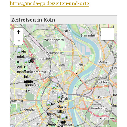
https://meda-go.de/zeiten-und-orte
Zeitreisen in Köln
Karte wird geladen - bitte warten...
+
-