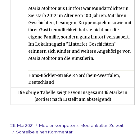
Maria Molitor aus Lintfort war Mundartdichterin.
Sie starb 2012 im Alter von 100 Jahren. Mit ihren
Geschichten, Lesungen, Krippenspielen sowie mit
ihrer Gastfreundlichkeit hat sie nicht nur die
eigene Familie, sondern ganz Lintorf verzaubert.
Im Lokalmagazin "Lintorfer Geschichten"
erinnern sich Kinder und weitere Angehörige von
Maria Molitor an die Künstlerin.
Hans-Böckler-Straße 8 Nordrhein-Westfalen,
Deutschland
Die obrige Tabelle zeigt 10 von insgesamt 16 Markern
(sortiert nach Erstellt am absteigend)
Veröffentlicht
Kategorien
26. Mai 2021
Medienkompetenz
,
Medienkultur
,
Zurzeit
am
zu
Schreibe einen Kommentar
Es