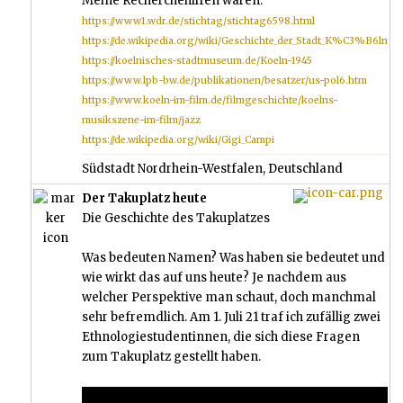
Meine Recherchehilfen waren:
https://www1.wdr.de/stichtag/stichtag6598.html
https://de.wikipedia.org/wiki/Geschichte_der_Stadt_K%C3%B6ln
https://koelnisches-stadtmuseum.de/Koeln-1945
https://www.lpb-bw.de/publikationen/besatzer/us-pol6.htm
https://www.koeln-im-film.de/filmgeschichte/koelns-
musikszene-im-film/jazz
https://de.wikipedia.org/wiki/Gigi_Campi
Südstadt Nordrhein-Westfalen, Deutschland
Der Takuplatz heute
Die Geschichte des Takuplatzes
Was bedeuten Namen? Was haben sie bedeutet und
wie wirkt das auf uns heute? Je nachdem aus
welcher Perspektive man schaut, doch manchmal
sehr befremdlich. Am 1. Juli 21 traf ich zufällig zwei
Ethnologiestudentinnen, die sich diese Fragen
zum Takuplatz gestellt haben.