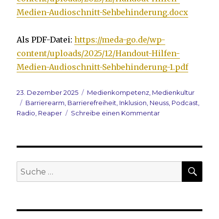
Medien-Audioschnitt-Sehbehinderung.docx
Als PDF-Datei:
https://meda-go.de/wp-
content/uploads/2025/12/Handout-Hilfen-
Medien-Audioschnitt-Sehbehinderung-1.pdf
Veröffentlicht
Kategorien
23. Dezember 2025
Medienkompetenz
,
Medienkultur
am
Schlagwörter
Barrierearm
,
Barrierefreiheit
,
Inklusion
,
Neuss
,
Podcast
,
zu
Radio
,
Reaper
Schreibe einen Kommentar
Neuss
All
In:
Digital
–
SUC
Suche
Inklusiv
nach:
–
Sei
dabei
–